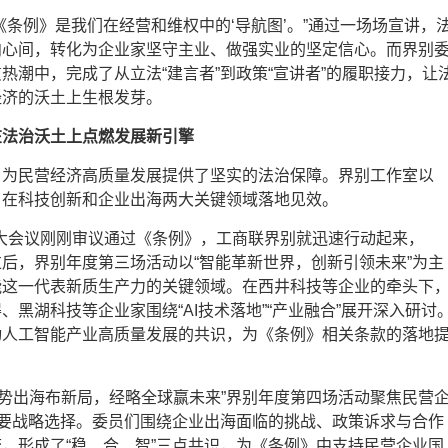
《条例》是我们在经营和维权中的‘导航图’。”通过一场场宣讲，
向心间，转化为企业家坚守主业、做强实业的坚定信心。而界别
热潮中，完成了从立法“建言者”到政策“宣讲者”的履职接力，让
经济的沃土上生根发芽。
在法治沃土上点燃发展新引擎
，为民营经济高质量发展提供了坚实的法治保障。界别工作室以
，在科技创新和企业出海两大关键领域落地见效。
，人大会议刚刚审议通过《条例》，工商联界别就迅速行动起来，
后，界别年度第三场活动以“智能革新世界，创新引领未来”为主
能这一代表新质生产力的关键领域。在西井科技等企业的牵头下
、黑湖科技等企业家围绕“AI技术落地”“产业融合”展开深入研讨
动人工智能产业高质量发展的共识，为《条例》相关条款的落地
，“乘势出海布新局，经略全球赢未来”界别年度第四场活动聚焦民营
重要战略选择。委员们围绕企业出海面临的挑战、政策诉求与合作
，形成了“稳、合、智”三点共识，为《条例》中支持民营企业国