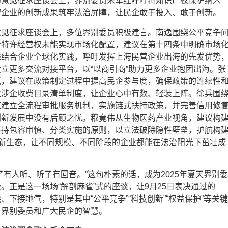
的意见征求座谈会上，界别委员朱军红呼吁将知识产权保护纳入
营企业的创新成果筑牢法治屏障，让民企敢于投入、敢于创新。
意见征求座谈会上，多位界别委员积极建言。南逸围绕公平竞争
分特许经营权未能实现市场化配置，建议在第十四条中明确市场
彪结合企业全球化实践，呼吁发挥上海民营企业出海的先发优势
立更多交流对接平台，以“以商引商”助力更多企业抱团出海。张
境，建议在政策制定过程中提高民企参与度，确保政策的连续性
立涉企收费目录清单制度，让企业心中有数、轻装上阵。徐兵围
应建立全流程审批服务机制，实施链式扶持政策，并完善信用修
创新发展中没有后顾之忧。穆竟伟从生物医药产业视角，建议构
坚持包容审慎、分类实施的原则，以立法破除隐性壁垒，护航构
创新生态，让不同规模、不同阶段的企业都能在法治阳光下茁壮成
了有人听、听了有回音。”这句朴素的话，成为2025年夏天界别委
。正是这一场场“解剖麻雀”式的座谈，让9月25日表决通过的
、下接地气，特别是其中“公平竞争”“科技创新”“权益保护”等关键
着界别委员和广大民企的智慧。