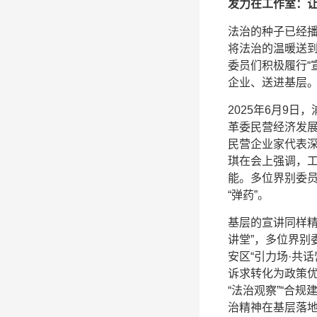
发力在工作室：
法治的种子已经
将法治的温暖送
委员们积极履行“
企业、送进基层
2025年6月9
革委民营经济发
民营企业家代表
琪在会上强调，工
能。多位界别委
“弹药”。
基层的宣讲同样精
讲堂”，多位界别
安区“引力场·共
诉求转化为政策
“法治观察”“合
治精神在基层落