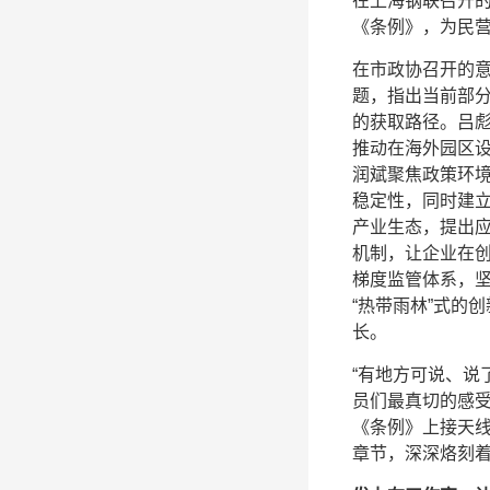
在上海钢联召开
《条例》，为民
在市政协召开的
题，指出当前部
的获取路径。吕
推动在海外园区设
润斌聚焦政策环
稳定性，同时建
产业生态，提出
机制，让企业在
梯度监管体系，
“热带雨林”式的
长。
“有地方可说、说
员们最真切的感受
《条例》上接天线
章节，深深烙刻