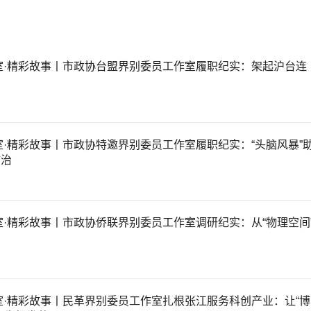
室·精彩故事丨市政协台盟界别委员工作室履职纪实：架起沪台连
·精彩故事丨市政协特邀界别委员工作室履职纪实：“头脑风暴”
防治
·精彩故事丨市政协侨联界别委员工作室调研纪实：从“物理空间
室·精彩故事丨民革界别委员工作室扎根张江服务科创产业：让“博