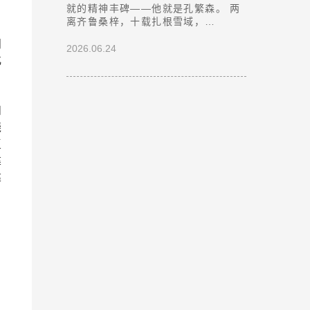
就的精神丰碑——他就是孔繁森。 两
离齐鲁桑梓，十载扎根雪域，…
问
2026.06.24
化
，
和
绕
复
建
建