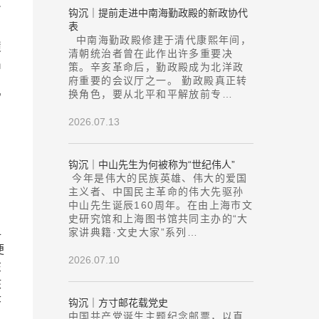
质
钩沉｜提前走进中南海勤政殿的新政协代
表
中南海勤政殿修建于清代康熙年间，
履
清朝统治者曾在此作出许多重要决
出
策。辛亥革命后，勤政殿成为北洋政
府重要的会议厅之一。 勤政殿真正转
换角色，要从北平和平解放前专…
”
2026.07.13
钩沉｜中山先生为何被称为“世纪伟人”
今年是伟大的民族英雄、伟大的爱国
主义者、中国民主革命的伟大先驱孙
中山先生诞辰160周年。在由上海市文
史研究馆和上海图书馆共同主办的“大
早
家讲典籍·文史大家”系列…
便
2026.07.10
在
核
序
钩沉｜方寸邮花载党史
中国共产党诞生主题纪念邮票，以直