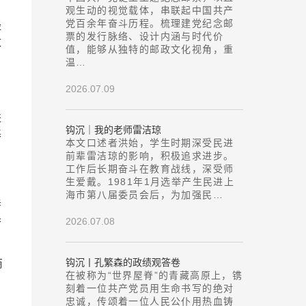
观生动的视觉载体，串联起中国共产
党百余年奋斗历程。梳理建党纪念邮
经
票的发行脉络、设计内涵与时代价
改
值，能够从独特的邮政文化视角，重
温…
2026.07.09
进
钩沉｜我的老师雷洁琼
基
本文口述者洪始，学生时期深受民进
前辈雷洁琼的影响，积极追求进步。
工作后长期奋斗在教育战线，深受师
生爱戴。1981年1月选举产生民进上
海市第八届委员会后，为加强民…
春
参
2026.07.08
钩沉丨孔繁森的政绩观答卷
商
在被称为“世界屋脊”的青藏高原上，镌
刻着一位共产党员用生命书写的绝对
忠诚，传颂着一位人民公仆用热血铸