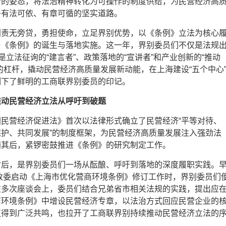
者的姿态，将法治精神转化为可操作的制度供给，为民营经济高
条有法可依、有章可循的坚实道路。
别责无旁贷，勇担使命，立足界别优势，以《条例》立法为核心
与《条例》的诞生与落地实施。这一年，界别委员们不仅是法规
更是立法征询的“建言者”、政策落地的“宣讲者”和产业创新的“推动
的杠杆，撬动民营经济高质量发展新动能，在上海建设“五个中心
刻下了鲜明的工商联界别委员的印记。
推动民营经济立法从呼吁到破题
民营经济促进法》首次以法律形式确立了民营经济“平等对待、
护、共同发展”的制度框架，为民营经济高质量发展注入强劲法
随其后，紧锣密鼓推进《条例》的研究制定工作。
背后，是界别委员们一场从酝酿、呼吁到落地的深度履职实践。
发改委启动《上海市优化营商环境条例》修订工作时，界别委员们
在多次座谈会上，委员们结合兄弟省市相关法规的实践，提出应
商环境条例》中增设民营经济专章，以法治方式回应民营企业的
议得到广泛共鸣，也拉开了工商联界别持续推动民营经济立法的