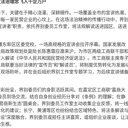
让法治理念飞入千企万户
播下，关键在于精心浇灌、深耕细作。一场覆盖全市的宣讲热潮
到每一家民营企业的心坎上。在这场法治精神的传播行动中，界
宣讲者”职责，依托界别委员工作室，将法规解读送进园区、送进
。
日，浦东新区区委党校，一场高规格的宣讲会拉开序幕。国家发展改
展局政策规划处副处长陈惠蓉应邀来沪，为市区两级工商联干部
深入解读《中华人民共和国民营经济促进法》。市工商联主席寿
商联要当好法律的“宣传员”和“解读员”，将制度优势转化为发展
员现场聆听，并在会后组织界别工作室专题学习，为后续宣讲储
彩纷呈，界别委员们的身影活跃其间。在嘉定区工商联“嘉商大
委员到场交流，结合自身创业经历分享对《条例》的理解；在静
话营商新生态”圆桌会，界别委员工作室主动收集企业反馈，将一
优化的建议；长宁、黄浦等区也纷纷结合区域特色，将法条解读
规建设”深度融合，界别委员或担任主讲嘉宾，或组织企业座谈，让
地生根。