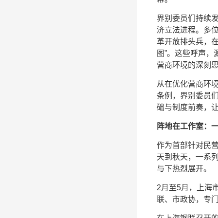
界别委员们持续
济立法进程。多
革开放排头兵，在
图”。这些呼声，
营商环境的深刻
从在优化营商环
条例，界别委员
础与制度前奏，
阵地在工作室：
作为首部针对民
天到秋天，一系
与下热烈展开。
2月至5月，上海
联、市政协，专