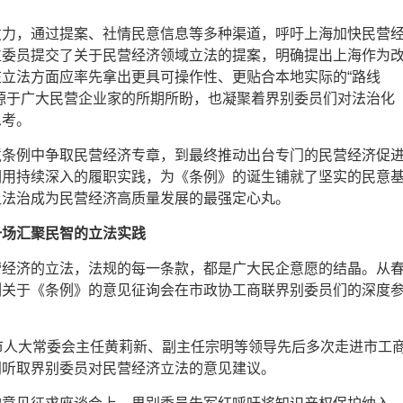
发力，通过提案、社情民意信息等多种渠道，呼吁上海加快民营
位委员提交了关于民营经济领域立法的提案，明确提出上海作为
立法方面应率先拿出更具可操作性、更贴合本地实际的“路线
源于广大民营企业家的所期所盼，也凝聚着界别委员们对法治化
思考。
境条例中争取民营经济专章，到最终推动出台专门的民营经济促
们用持续深入的履职实践，为《条例》的诞生铺就了坚实的民意
让法治成为民营经济高质量发展的最强定心丸。
一场汇聚民智的立法实践
营经济的立法，法规的每一条款，都是广大民企意愿的结晶。从
列关于《条例》的意见征询会在市政协工商联界别委员们的深度
市人大常委会主任黄莉新、副主任宗明等领导先后多次走进市工
门听取界别委员对民营经济立法的意见建议。