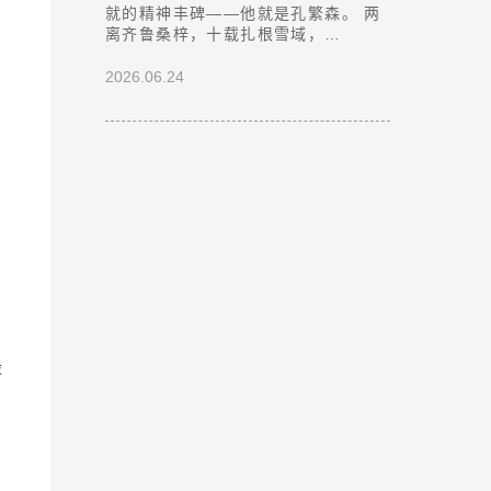
就的精神丰碑——他就是孔繁森。 两
离齐鲁桑梓，十载扎根雪域，…
2026.06.24
最