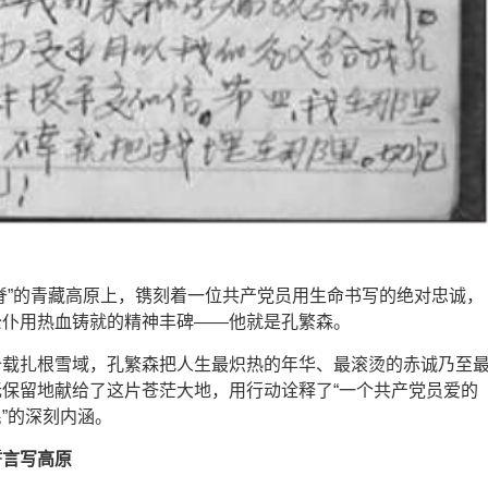
脊”的青藏高原上，镌刻着一位共产党员用生命书写的绝对忠诚，
公仆用热血铸就的精神丰碑——他就是孔繁森。
十载扎根雪域，孔繁森把人生最炽热的年华、最滚烫的赤诚乃至
保留地献给了这片苍茫大地，用行动诠释了“一个共产党员爱的
”的深刻内涵。
誓言写高原