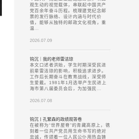
观生动的视觉载体，串联起中国共产
党百余年奋斗历程。梳理建党纪念邮
票的发行脉络、设计内涵与时代价
值，能够从独特的邮政文化视角，重
温…
2026.07.09
钩沉｜我的老师雷洁琼
本文口述者洪始，学生时期深受民进
前辈雷洁琼的影响，积极追求进步。
工作后长期奋斗在教育战线，深受师
生爱戴。1981年1月选举产生民进上
海市第八届委员会后，为加强民…
2026.07.08
钩沉丨孔繁森的政绩观答卷
在被称为“世界屋脊”的青藏高原上，镌
刻着一位共产党员用生命书写的绝对
忠诚，传颂着一位人民公仆用热血铸