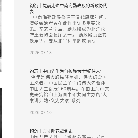
钩沉｜提前走进中南海勤政殿的新政协代
表
中南海勤政殿修建于清代康熙年间，
清朝统治者曾在此作出许多重要决
策。辛亥革命后，勤政殿成为北洋政
府重要的会议厅之一。 勤政殿真正转
换角色，要从北平和平解放前专…
2026.07.13
钩沉｜中山先生为何被称为“世纪伟人”
今年是伟大的民族英雄、伟大的爱国
主义者、中国民主革命的伟大先驱孙
中山先生诞辰160周年。在由上海市文
史研究馆和上海图书馆共同主办的“大
家讲典籍·文史大家”系列…
2026.07.10
钩沉｜方寸邮花载党史
中国共产党诞生主题纪念邮票，以直