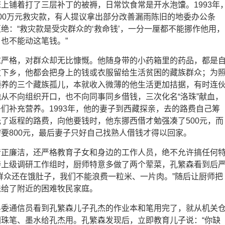
上铺着打了三层补丁的被褥，日常饮食常是开水泡馕。1993年
00万元救灾款，有人提议拿出部分改善漏雨陈旧的地委办公条
绝：“救灾款是受灾群众的‘救命钱’，一分一厘都不能挪作他用，
也不能动这笔钱。”
求严格，对群众却无比慷慨。他随身带的小药箱里的药品，都是
次下乡，他都会把身上的钱或衣服留给生活贫困的藏族群众；为
领养的三个藏族孤儿，本就收入微薄的他生活更加拮据，有时连
从不向组织开口，也不向同事同乡借钱，三次化名“洛珠”献血，
们补充营养。1993年，他的妻子到西藏探亲，去的路费自己筹
了返程的路费，向他要钱时，他东挪西借才勉强凑了500元，而
要800元，最后妻子只好自己找熟人借钱才得以回家。
清正廉洁，还严格教育子女和身边的工作人员，绝不允许搞任何
待上级调研工作组时，厨师特意多做了两个荤菜，孔繁森看到后
群众还在饿肚子，我们不能浪费一粒米、一片肉。”随后让厨师把
送给了附近的困难牧民家庭。
县委通信员看到孔繁森儿子孔杰的作业本和笔用完了，就从机关
珠笔、墨水给孔杰用。孔繁森发现后，立即教育儿子说：“你缺