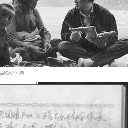
里吃风干牛肉