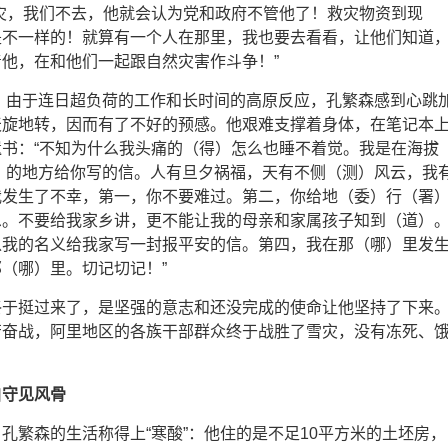
灾，我们不去，他就会认为党和政府不管他了！救灾物资到现
是不一样的！就算有一个人在那里，我也要去看看，让他们知道
他，在和他们一起跟自然灾害作斗争！”
点，由于连日超负荷的工作和长时间的高原反应，孔繁森感到心跳
天旋地转，因而有了不好的预感。他艰难支撑着身体，在笔记本
书：“不知为什么我头痛的（得）怎么也睡不着觉。我是在海拔
米）的地方给你写的信。人有旦夕祸福，天有不侧（测）风云，我
我发生了不幸，第一，你不要难过。第二，你给地（委）行（署
息。不要给我家乡讲，更不能让我的母亲和家属孩子知到（道）
以我的名义给我家写一封报平安的信。第四，我在那（哪）里发
（哪）里。切记切记！”
终于挺过来了，是坚强的意志和还没完成的使命让他坚持了下来
苦奋战，阿里地区的各族干部群众终于战胜了雪灾，没有冻死、
自守见风骨
孔繁森的生活称得上“寒酸”：他住的是不足10平方米的土坯房，