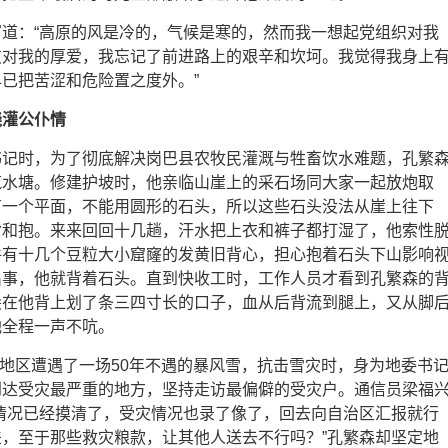
道：“高原的风是冷的，气候是寒的，然而我一想起党组织对我
友对我的厚爱，我忘记了前进路上的艰辛和坎坷。我觉得我身上
已把苦涩和危险置之度外。”
浇灌公仆情
书记时，为了彻底解决岗巴县农牧民灌溉与牲畜饮水难题，孔繁
筑水塘。修建护坡时，他亲临山崖上的采石场同大家一起放炮取
有一个平面，不能用圆形的石头，所以这些石头没法从崖上往下
背和抱。来来回回十几趟，汗水把上衣和裤子都打湿了，他索性
件有十几个豆粒大小窟窿的发黄旧背心，担心抱着石头下山影响
出事，他就背着石头。直到快收工时，工作人员才看到孔繁森的
尖在他背上划了条三四寸长的口子，血从后背流到腿上，又从脚
他全程一声不吭。
阿里地区遭遇了一场50年不遇的暴风雪，抗击雪灾时，身为地委书
到达受灾最严重的地方，坚持走访最偏僻的受灾户。通信员梁福
情况已经摸清了，受灾情况也录了像了，回去向自治区汇报就行
，至于那些救灾粮款，让其他人送去不行吗？”孔繁森却坚定地