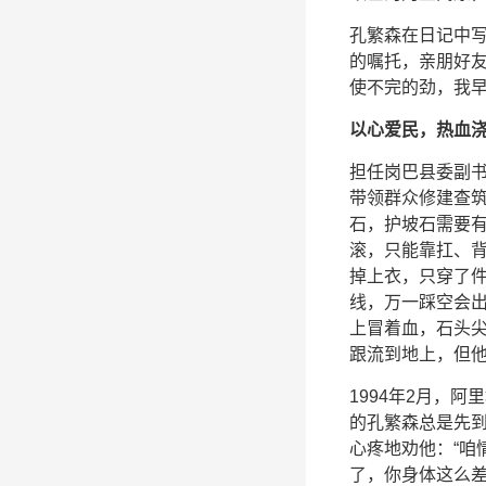
孔繁森在日记中写
的嘱托，亲朋好
使不完的劲，我早
以心爱民，热血
担任岗巴县委副
带领群众修建查
石，护坡石需要
滚，只能靠扛、
掉上衣，只穿了
线，万一踩空会
上冒着血，石头
跟流到地上，但
1994年2月，
的孔繁森总是先
心疼地劝他：“咱
了，你身体这么差