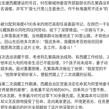
发出支援西藏建设的号召，时任聊城地委宣传部副部长的孔繁森没
名请缨，并写下“是七尺男儿生能舍己，作千秋鬼雄死不还乡”的
被分配到海拔4700多米的岗巴县担任县委副书记，在岗巴一干
他与藏族群众同吃同住同劳动，结下了深厚情谊。一次骑马下乡，
上摔落昏迷不醒，当地藏族群众抬着他走了30里山路，才将他
。回山东后他多次表示：“我这条命，是藏族老百姓给捡回来
我愿再次踏上这片土地，去工作，去奋斗！”
上再次选派进藏干部，考虑到孔繁森政治成熟、有西藏工作经验，
时他年近九旬的母亲生活已不能自理，3个孩子尚未成年，妻子动
弱多病。面对重重困难，孔繁森再次做出了抉择：“我是党的干
。”他简单安顿好家人，便毅然踏上了二次进藏的征程。
繁森第二次调藏工作期满，西藏自治区党委决定任命其为阿里地委
世界屋脊的屋脊”，含氧量不足内地的60%，四季风沙飞雪不断，
的冰冻期，冬季最冷时可达零下30多摄氏度。孔繁森本可以回到
，却义无反顾地接受了任命，走向离家更远、环境更恶劣、任务
，把生命最后的时光全部献给了这片他深爱的土地。