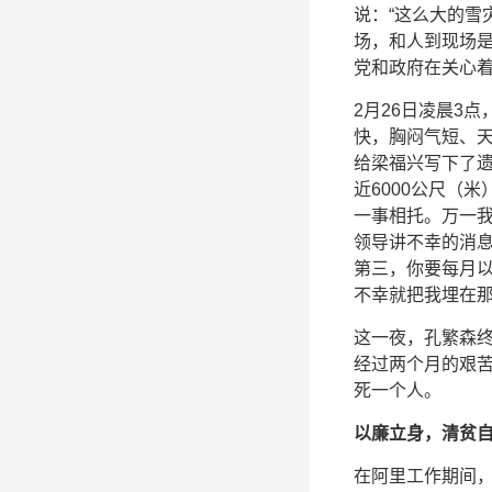
说：“这么大的雪
场，和人到现场
党和政府在关心着
2月26日凌晨3
快，胸闷气短、
给梁福兴写下了遗
近6000公尺（
一事相托。万一
领导讲不幸的消
第三，你要每月
不幸就把我埋在那
这一夜，孔繁森
经过两个月的艰
死一个人。
以廉立身，清贫
在阿里工作期间，