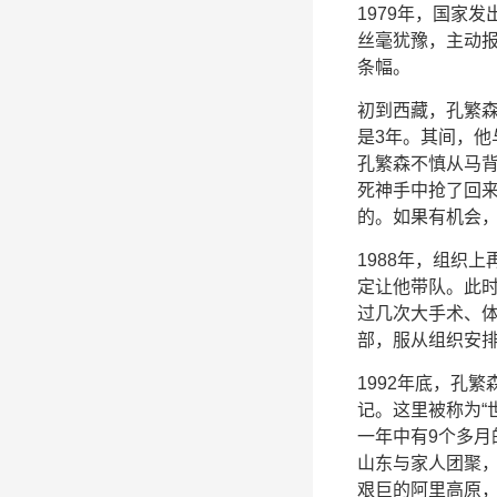
1979年，国家
丝毫犹豫，主动报
条幅。
初到西藏，孔繁森
是3年。其间，
孔繁森不慎从马背
死神手中抢了回来
的。如果有机会，
1988年，组织
定让他带队。此
过几次大手术、体
部，服从组织安排
1992年底，孔
记。这里被称为“
一年中有9个多月
山东与家人团聚
艰巨的阿里高原