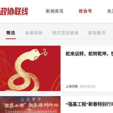
新闻资讯
政协号
关
精选
省级政协
地方党派团体
政协委员
蛇来运转，蛇转乾坤，
上海文联
2025.02.05
“强基工程”新春特别行