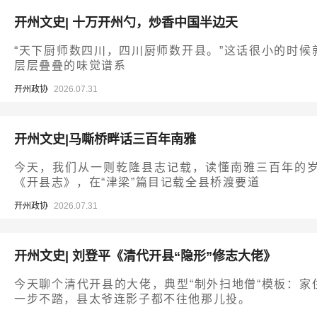
开州文史| 十万开州勺，炒香中国半边天
“天下厨师数四川，四川厨师数开县。”这话很小的时
层层叠叠的味觉谱系
开州政协
2026.07.31
开州文史|马嘶桥畔话三百年南雅
今天，我们从一则乾隆县志记载，读懂南雅三百年的
《开县志》，在“津梁”篇目记载全县桥渡要道
开州政协
2026.07.31
开州文史| 刘登平《清代开县“隐形”修志大佬》
今天聊个清代开县的大佬，典型“制外扫地僧“模板：
一步不踏，县太爷连影子都不往他那儿投。