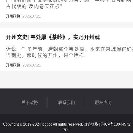
前面咱们聊了散尽家财的罗万春，聊了手抄全书直到咽
古代版的“反内卷天花板”
开州政协
2026.07.21
开州文史| 韦处厚《茶岭》，实乃开州魂
话说一千多年前，唐朝那个韦处厚，本来在京城混得好
当刺史。那时候的开州，是个啥样
开州政协
2026.07.21
关于政协
联系我们
版权声明
Copyright © 2019-2024 icppcc All rights reserved. 政协联线 |
沪ICP备18044572
号-1