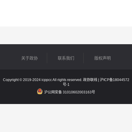
关于政协
联系我们
版权声明
Copyright © 2019-2024 icppcc All rights reserved. 政协联线 |
沪ICP备18044572
号-1
沪公网安备 31010602003163号