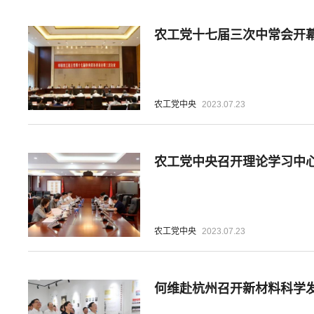
农工党十七届三次中常会开
农工党中央
2023.07.23
农工党中央召开理论学习中
农工党中央
2023.07.23
何维赴杭州召开新材料科学