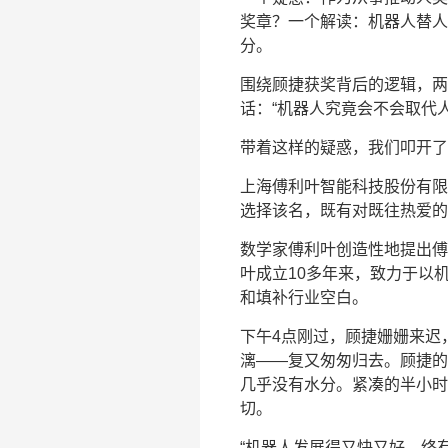
奖章？一个解读：机器人替人
分。
围绕顾捷获奖背后的逻辑，两
话：“机器人究竟会不会取代人
带着这样的疑惑，我们叩开了
上海傅利叶智能科技股份有限
选择该名，既有对既往热爱的
数学家傅利叶创造性地提出傅
叶成立10多年来，致力于以
和填补行业空白。
下午4点刚过，顾捷姗姗来迟
漓——复又匆匆归去。顾捷的
几乎没有水分。紧凑的半小时
切。
“机器人发展得又快又好，终