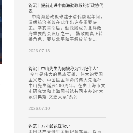
钩沉｜提前走进中南海勤政殿的新政协代
表
中南海勤政殿修建于清代康熙年间，
清朝统治者曾在此作出许多重要决
策。辛亥革命后，勤政殿成为北洋政
府重要的会议厅之一。 勤政殿真正转
换角色，要从北平和平解放前专…
2026.07.13
钩沉｜中山先生为何被称为“世纪伟人”
今年是伟大的民族英雄、伟大的爱国
主义者、中国民主革命的伟大先驱孙
伦
中山先生诞辰160周年。在由上海市文
史研究馆和上海图书馆共同主办的“大
家讲典籍·文史大家”系列…
2026.07.10
钩沉｜方寸邮花载党史
中国共产党诞生主题纪念邮票，以直