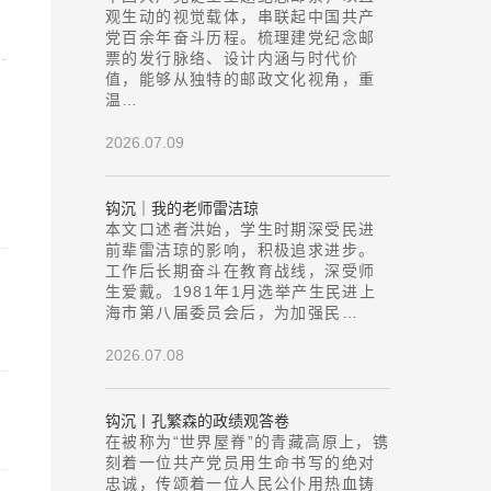
观生动的视觉载体，串联起中国共产
党百余年奋斗历程。梳理建党纪念邮
票的发行脉络、设计内涵与时代价
值，能够从独特的邮政文化视角，重
温…
2026.07.09
钩沉｜我的老师雷洁琼
本文口述者洪始，学生时期深受民进
前辈雷洁琼的影响，积极追求进步。
工作后长期奋斗在教育战线，深受师
生爱戴。1981年1月选举产生民进上
海市第八届委员会后，为加强民…
2026.07.08
钩沉丨孔繁森的政绩观答卷
在被称为“世界屋脊”的青藏高原上，镌
刻着一位共产党员用生命书写的绝对
忠诚，传颂着一位人民公仆用热血铸