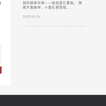
为
就的精神丰碑——他就是孔繁森。 两
离齐鲁桑梓，十载扎根雪域，…
2026.06.24