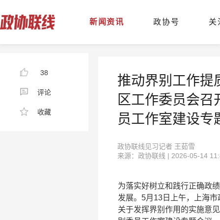
新闻资讯
政协号
关
38
推动界别工作提
评论
区工作委员会召
收藏
员工作室建设专
政协联线见习记者 王茹雪
来源：政协联线 | 2026-05-14 11:
为落实好树立和践行正确政绩
发展。5月13日上午，上海
关于发挥界别作用的实施意见