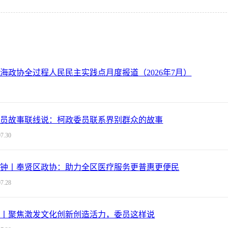
海政协全过程人民民主实践点月度报道（2026年7月）
委员故事联线说：柯政委员联系界别群众的故事
07.30
分钟丨奉贤区政协：助力全区医疗服务更普惠更便民
07.28
懂丨聚焦激发文化创新创造活力，委员这样说