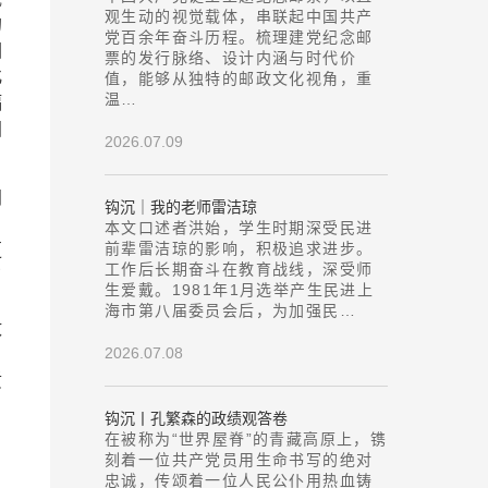
观生动的视觉载体，串联起中国共产
的
党百余年奋斗历程。梳理建党纪念邮
围
票的发行脉络、设计内涵与时代价
化
值，能够从独特的邮政文化视角，重
温…
辐
国
2026.07.09
间
钩沉｜我的老师雷洁琼
本文口述者洪始，学生时期深受民进
前辈雷洁琼的影响，积极追求进步。
更
工作后长期奋斗在教育战线，深受师
了
生爱戴。1981年1月选举产生民进上
海市第八届委员会后，为加强民…
政
2026.07.08
质
钩沉丨孔繁森的政绩观答卷
在被称为“世界屋脊”的青藏高原上，镌
刻着一位共产党员用生命书写的绝对
忠诚，传颂着一位人民公仆用热血铸