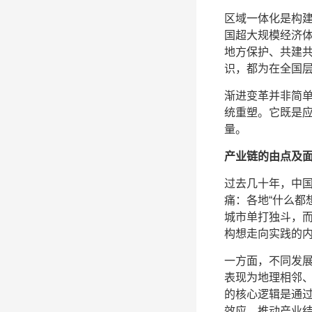
区域一体化是构
国超大规模经济
地方保护、共建
识，都为在全国
渐进变革并非简
统重塑。它既是
量。
产业链的由点及
过去几十年，中
痛：各地“什么都
城市单打独斗，
构想走向实践的
一方面，不同发
表现为地理相邻
的核心逻辑是通
效应，推动产业