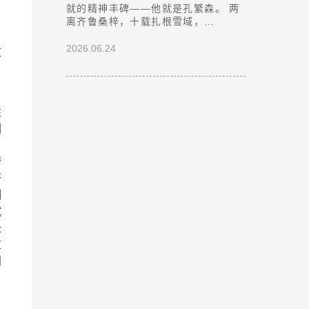
、
就的精神丰碑——他就是孔繁森。 两
离齐鲁桑梓，十载扎根雪域，…
2026.06.24
重
、
性
园
劳
研
制
赋
长
重
利