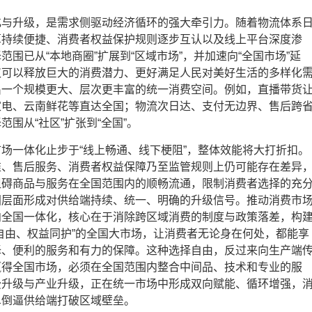
化与升级，是需求侧驱动经济循环的强大牵引力。随着物流体系
算持续便捷、消费者权益保护规则逐步互认以及线上平台深度渗
范围已从“本地商圈”扩展到“区域市场”，并加速向“全国市场”延
仅可以释放巨大的消费潜力、更好满足人民对美好生活的多样化
出一个规模更大、层次更丰富的统一消费空间。例如，直播带货
家电、云南鲜花等直达全国；物流次日达、支付无边界、售后跨
范围从“社区”扩张到“全国”。
场一体化止步于“线上畅通、线下梗阻”，整体效能将大打折扣。
准、售后服务、消费者权益保障乃至监管规则上仍可能存在差异
阻碍商品与服务在全国范围内的顺畅流通，限制消费者选择的充
国层面形成对供给端持续、统一、明确的升级信号。推动消费市
向全国一体化，核心在于消除跨区域消费的制度与政策落差，构
自由、权益同护”的全国大市场，让消费者无论身在何处，都能享
择、便利的服务和有力的保障。这种选择自由，反过来向生产端
赢得全国市场，必须在全国范围内整合中间品、技术和专业的服
费升级与产业升级，正在统一市场中形成双向赋能、循环增强，
单倒逼供给端打破区域壁垒。