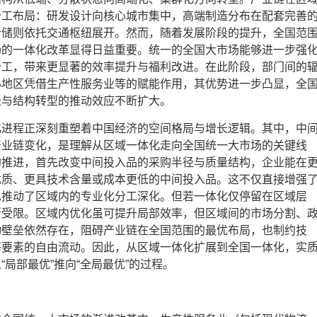
分工布局：研发设计向核心城市集中，高端制造分布在配套完善
仓储则依托交通枢纽展开。然而，随着发展阶段的提升，全国范
场的一体化改革显得日益重要。统一的全国大市场能够进一步强
分工，带来更显著的效率提升与福利改进。在此阶段，部门间的
心地区凭借生产性服务业等的赋能作用，其优势进一步凸显，全
长与结构转型的推动效应不断扩大。
化进程正深刻重塑着中国经济的空间格局与增长逻辑。其中，中
产业链变化，是理解从区域一体化走向全国统一大市场的关键线
的推进，首先改变中间投入品的采购半径与质量结构，企业能在
优质、更具技术含量或成本更低的中间投入品。这不仅直接增强
也推动了区域内的专业化分工深化。但若一体化仅停留在区域层
渐受限。区域内优化虽可提升局部效率，但区域间的市场分割、
动壁垒依然存在，阻碍产业链在全国范围的最优布局，也制约技
等要素的自由流动。因此，从区域一体化扩展到全国一体化，实
“局部最优”推向“全局最优”的过程。