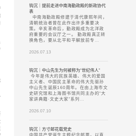
钩沉｜提前走进中南海勤政殿的新政协代
中
表
除
中南海勤政殿修建于清代康熙年间，
共
清朝统治者曾在此作出许多重要决
策。辛亥革命后，勤政殿成为北洋政
府重要的会议厅之一。 勤政殿真正转
换角色，要从北平和平解放前专…
系
力
2026.07.13
钩沉｜中山先生为何被称为“世纪伟人”
今年是伟大的民族英雄、伟大的爱国
隐
主义者、中国民主革命的伟大先驱孙
中山先生诞辰160周年。在由上海市文
史研究馆和上海图书馆共同主办的“大
从
家讲典籍·文史大家”系列…
2026.07.10
要
段
聚
钩沉｜方寸邮花载党史
中国共产党诞生主题纪念邮票，以直
域