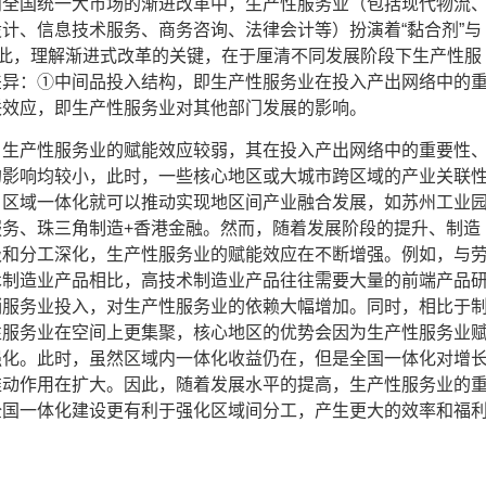
向全国统一大市场的渐进改革中，生产性服务业（包括现代物流
计、信息技术服务、商务咨询、法律会计等）扮演着“黏合剂”与
因此，理解渐进式改革的关键，在于厘清不同发展阶段下生产性服
差异：①中间品投入结构，即生产性服务业在投入产出网络中的
联效应，即生产性服务业对其他部门发展的影响。
，生产性服务业的赋能效应较弱，其在投入产出网络中的重要性
的影响均较小，此时，一些核心地区或大城市跨区域的产业关联
，区域一体化就可以推动实现地区间产业融合发展，如苏州工业
服务、珠三角制造+香港金融。然而，随着发展阶段的提升、制造
级和分工深化，生产性服务业的赋能效应在不断增强。例如，与
术制造业产品相比，高技术制造业产品往往需要大量的前端产品
销服务业投入，对生产性服务业的依赖大幅增加。同时，相比于
性服务业在空间上更集聚，核心地区的优势会因为生产性服务业
强化。此时，虽然区域内一体化收益仍在，但是全国一体化对增
推动作用在扩大。因此，随着发展水平的提高，生产性服务业的
全国一体化建设更有利于强化区域间分工，产生更大的效率和福