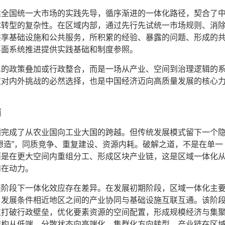
建全国统一大市场的实践先导，循序渐进的一体化路径，契合了
体转型的复杂性。在区域内部，通过先行先试统一市场规则、消
共享基础设施和公共服务，所积累的经验、暴露的问题、形成的
层面系统推进提供实践基础和制度参照。
单的政策叠加或行政整合，而是一场从产业、空间到治理逻辑的
应对内外挑战的必然选择，也是中国经济迈向高质量发展的核心
面
国完成了从农业国向工业大国的跨越。但传统发展模式留下一个
想造”，同质竞争、重复建设、资源内耗。破解之道，不是在单一
而是在更大空间内重组分工、形成区块产业链，这是区域一体化
内在动力。
展阶段下一体化效应存在差异。在发展初期阶段，区域一体化主
、发展条件相近地区之间的产业协同与基础设施互联互通。该阶
过打破行政壁垒，优化要素资源的空间配置，形成规模经济与集
结构从低端、分散状态向高端化、集群化方向转型。产业链在区