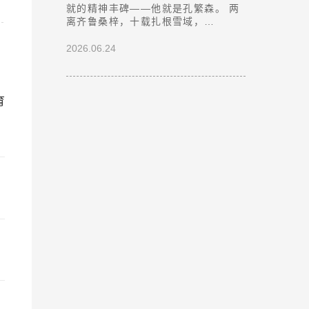
就的精神丰碑——他就是孔繁森。 两
离齐鲁桑梓，十载扎根雪域，…
2026.06.24
育