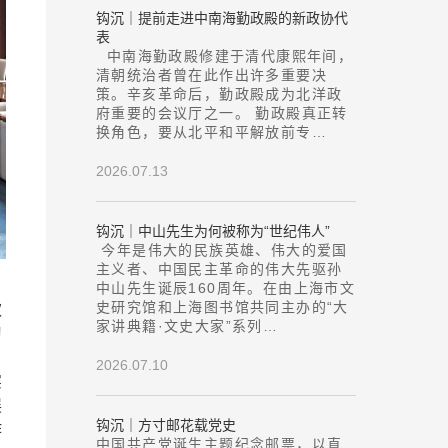
钩沉｜提前走进中南海勤政殿的新政协代
表
中南海勤政殿修建于清代康熙年间，
清朝统治者曾在此作出许多重要决
策。辛亥革命后，勤政殿成为北洋政
府重要的会议厅之一。 勤政殿真正转
换角色，要从北平和平解放前专…
2026.07.13
钩沉｜中山先生为何被称为“世纪伟人”
今年是伟大的民族英雄、伟大的爱国
主义者、中国民主革命的伟大先驱孙
中山先生诞辰160周年。在由上海市文
史研究馆和上海图书馆共同主办的“大
欢
家讲典籍·文史大家”系列…
习
2026.07.10
实
展
钩沉｜方寸邮花载党史
作
中国共产党诞生主题纪念邮票，以直