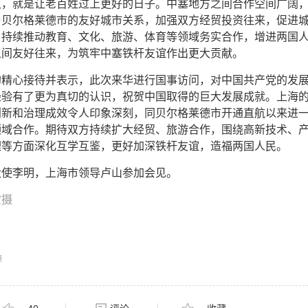
点，就是让老百姓过上更好的日子。中塞地方之间合作空间广阔
与贝尔格莱德市的友好城市关系，加强双方经贸投资往来，促进
，持续推动教育、文化、旅游、体育等领域务实合作，增进两国
之间友好往来，为筑牢中塞铁杆友谊作出更大贡献。
的精心接待并表示，此次来华进行国事访问，对中国共产党的发
经验有了更为真切的认识，祝贺中国取得的巨大发展成就。上海
创新和治理成效令人印象深刻，同贝尔格莱德市开通直航以来进
领域合作。期待双方持续扩大经贸、旅游合作，围绕高新技术、
理等方面深化互学互鉴，更好加深铁杆友谊，造福两国人民。
大使李明，上海市领导卢山参加会见。
宝摄
源