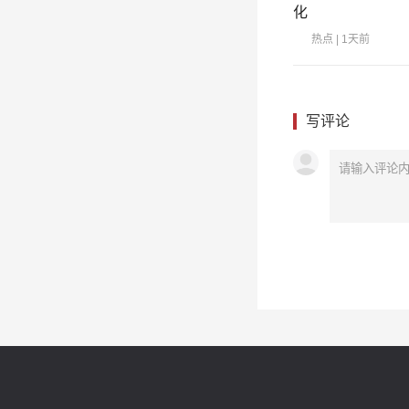
化
热点
| 1天前
写评论