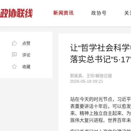
新闻资讯
政协号
关
点赞
让“哲学社会科
评论
落实总书记“5·1
收藏
郭泉真、王珍/解放日报
2026-05-18 09:21
站在今天的时光节点，习近平总
表重要讲话十年后，可以愈发
来、精神上独立自主起来、为
族伟大复兴进程、世界百年未