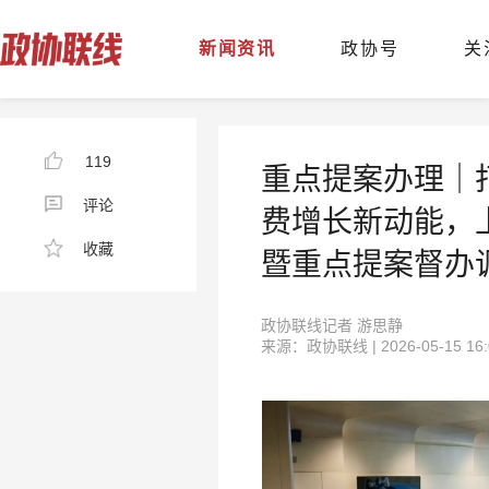
新闻资讯
政协号
关
119
重点提案办理｜
评论
费增长新动能，
收藏
暨重点提案督办
政协联线记者 游思静
来源：政协联线 | 2026-05-15 16: