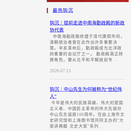
最热钩沉
钩沉｜提前走进中南海勤政殿的新政
协代表
中南海勤政殿修建于清代康熙年间，
清朝统治者曾在此作出许多重要决
策。辛亥革命后，勤政殿成为北洋政
府重要的会议厅之一。 勤政殿真正转
换角色，要从北平和平解放前专…
2026.07.13
钩沉｜中山先生为何被称为“世纪伟
人”
今年是伟大的民族英雄、伟大的爱国
主义者、中国民主革命的伟大先驱孙
中山先生诞辰160周年。在由上海市文
史研究馆和上海图书馆共同主办的“大
家讲典籍·文史大家”系列…