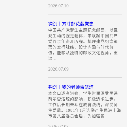
2026.07.10
钩沉｜方寸邮花载党史
中国共产党诞生主题纪念邮票，以直
观生动的视觉载体，串联起中国共产
党百余年奋斗历程。梳理建党纪念邮
票的发行脉络、设计内涵与时代价
值，能够从独特的邮政文化视角，重
温…
2026.07.09
钩沉｜我的老师雷洁琼
本文口述者洪始，学生时期深受民进
前辈雷洁琼的影响，积极追求进步。
工作后长期奋斗在教育战线，深受师
生爱戴。1981年1月选举产生民进上海
市第八届委员会后，为加强民…
2026.07.08