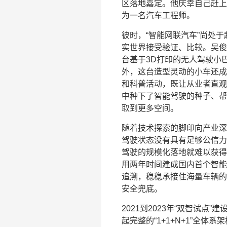
区落地嘉定。他庆幸自己赶上
为一名汽车工程师。
彼时，“智能网联汽车”尚处
实世界接受验证、比较。吴俊
台基于3D打印的无人驾驶小
外，这台造型灵动的小车还成
和科普活动，既让从业者直观
中种下了智能驾驶的种子、帮
取到更多空间。
随着技术探索的脚印向产业深
驾驶状态没有具有足够公信力
驾驶的规模化落地就难以获得
用两年时间建成国内首个智能
追溯，稳稳承接住海量车辆的
安全兜底。
2021到2023年“双智试
起完整的“1+1+N+1”全体