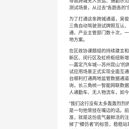
导致跨城无人货运、通勤示范
测试场景，从过去“各跑各的”
为了打通这条跨城通道，吴俊
三角自动驾驶测试牌照互认、
通、产业主管部门数十次，一
地方案。
在区政协课题组的持续建言和
新区、闵行区及虹桥枢纽新增
—嘉定汽车城—苏州昆山”的
试应用场景正式实现全面互通
台顺利打通两地监管数据通道
询，长三角统一智能网联数据
人通勤车、无人物流车，如今
“我们这行没有太多轰轰烈烈
是一句他常挂在嘴边的话。前
准，就是这份底气最鲜活的注
掉了“模仿者”的标签，稳稳