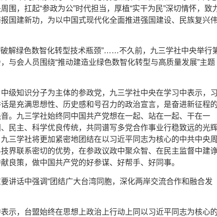
周围，扛起“参政为公”时代担当，厚植“实干为民”深切情怀，致
海报国建新功，为以中国式现代化全面推进强国建设、民族复兴
”“破解绿色数智化转型技术瓶颈”……不久前，九三学社中央举行
，与会人员围绕“推动建造业绿色数智化转型与高质量发展”主题
、中级知识分子为主体的参政党，九三学社中央在学习中表示，
讲话是充满思想性、历史感和号召力的政治宣言，是奋进新征程
强音。九三学社始终同中国共产党想在一起、站在一起、干在一
国、民主、科学优良传统，共同谱写多党合作事业行稳致远的光
，九三学社将更加紧密地团结在以习近平同志为核心的中共中央
科技界联系密切的优势，在参政议政中聚众智、在民主监督中建
中献良策，做中国共产党的好参谋、好帮手、好同事。
要讲话中强调“团结广大台湾同胞，深化两岸交流合作和融合发
中表示，台盟始终在思想上政治上行动上同以习近平同志为核心