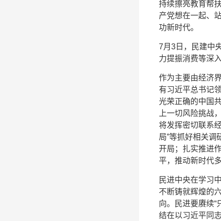
持续擦亮教育帮
产党想在一起、
功新时代。
7月3日，民建中
力提振消费等深
作为主要由经济
有习近平总书记
光荣正确的中国
上一切风险挑战
将发挥密切联系经
局”等抓好相关调
开局；扎实推进
平，推动新时代
民进中央在学习
不断铸就辉煌的
向。民进要赓续“
结在以习近平同