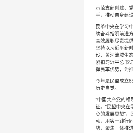
示范支部创建、党
手，推动自身建
民革中央在学习
续奋斗指明前进
高效履职尽责提
坚持以习近平新
设、黄河流域生
紧扣习近平总书记
挥民革优势，为
今年是民盟成立8
历史自觉。
“中国共产党的领
征。”民盟中央在
心的发展思想”，
动，用实干践行
势，聚焦一体推