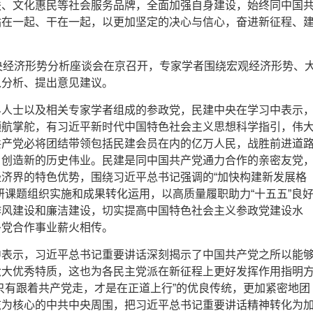
扶、文化惠民等社会服务品牌，全面加强自身建设，始终同中国
站在一起、干在一起，以更加坚定的决心与信心，奋进新征程、
央经济形势分析座谈会在京召开，专家学者围绕宏观经济形势、
入分析、提出意见建议。
界人士以及相关专家学者组成的参政党，民建中央在学习中表示
领航掌舵，有习近平新时代中国特色社会主义思想科学指引，伟
共产党必将团结带领包括民建会员在内的亿万人民，战胜前进道
，创造新的历史伟业。民建是同中国共产党通力合作的亲密友党
济界的特色优势，围绕习近平总书记强调的“加快构建新发展格
研课题组织实施和成果转化运用，以高质量履职助力“十五五”良
作风建设和廉洁建设，切实提高中国特色社会主义参政党建设水
多党合作事业薪火相传。
中表示，习近平总书记重要讲话深刻揭示了中国共产党之所以能
六大优秀特质，这也为各民主党派在新征程上更好发挥作用指明
只有跟着共产党走，才是在正道上行”的优良传统，更加紧密地团
志为核心的中共中央周围，把习近平总书记重要讲话精神转化为