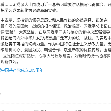
观看……无党派人士围绕习近平总书记重要讲话撰写心得体会、
力把学习成果转化为参政履职实效。
习中表示，坚持党的领导是历史和人民作出的必然选择、正确选
展最广泛的爱国统一战线的根本保证、政治根基。习近平总书记
调“团结”，大家坚信，在以习近平同志为核心的党中央坚强领导
必将团结海内外中华儿女形成更加广泛有力的统一战线，为实现
凝聚起势不可挡的磅礴力量。作为中国特色社会主义参政力量，
赓续与党同心、爱国为民、精诚合作、敬业奉献的优良传统，围
施，立足岗位深耕钻研、心系大局议政建言，为新时代统一战线事
展现新作为。
中国共产党成立105周年
源