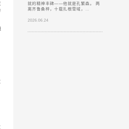
域
就的精神丰碑——他就是孔繁森。 两
离齐鲁桑梓，十载扎根雪域，…
的
2026.06.24
重
，
。
政
，
志