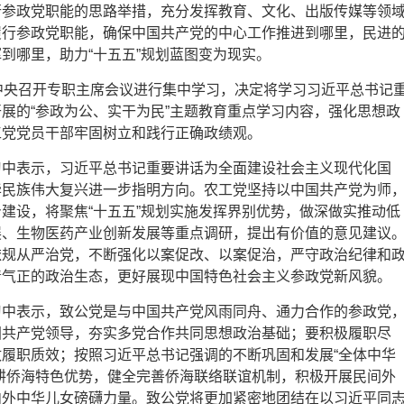
行参政党职能的思路举措，充分发挥教育、文化、出版传媒等领
履行参政党职能，确保中国共产党的中心工作推进到哪里，民进
到哪里，助力“十五五”规划蓝图变为现实。
中央召开专职主席会议进行集中学习，决定将学习习近平总书记
展的“参政为公、实干为民”主题教育重点学习内容，强化思想政
工党党员干部牢固树立和践行正确政绩观。
习中表示，习近平总书记重要讲话为全面建设社会主义现代化国
华民族伟大复兴进一步指明方向。农工党坚持以中国共产党为师
建设，将聚焦“十五五”规划实施发挥界别优势，做深做实推动低
展、生物医药产业创新发展等重点调研，提出有价值的意见建议
依规从严治党，不断强化以案促改、以案促治，严守政治纪律和
清气正的政治生态，更好展现中国特色社会主义参政党新风貌。
习中表示，致公党是与中国共产党风雨同舟、通力合作的参政党
国共产党领导，夯实多党合作共同思想政治基础；要积极履职尽
履职质效；按照习近平总书记强调的不断巩固和发展“全体中华
耕侨海特色优势，健全完善侨海联络联谊机制，积极开展民间外
内外中华儿女磅礴力量。致公党将更加紧密地团结在以习近平同