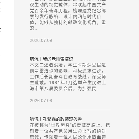
共
观生动的视觉载体，串联起中国共产
建
党百余年奋斗历程。梳理建党纪念邮
票的发行脉络、设计内涵与时代价
值，能够从独特的邮政文化视角，重
温…
大
2026.07.09
，
大
钩沉｜我的老师雷洁琼
路
本文口述者洪始，学生时期深受民进
前辈雷洁琼的影响，积极追求进步。
，
工作后长期奋斗在教育战线，深受师
生爱戴。1981年1月选举产生民进上
好
海市第八届委员会后，为加强民…
2026.07.08
够
钩沉丨孔繁森的政绩观答卷
方
在被称为“世界屋脊”的青藏高原上，镌
刻着一位共产党员用生命书写的绝对
加
忠诚，传颂着一位人民公仆用热血铸