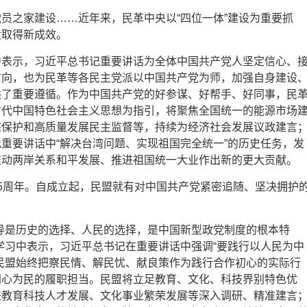
员之家建设……近年来，民革中央以“四位一体”建设为重要抓
设取得新成效。
中表示，习近平总书记重要讲话为全体中国共产党人坚定信心、
方向，也为民革等各民主党派以中国共产党为师，加强自身建设
供了重要遵循。作为中国共产党的好参谋、好帮手、好同事，民
时代中国特色社会主义思想为指引，将聚焦全国统一的能源市场
态保护和高质量发展民主监督等，持续为经济社会发展议政建言
重要讲话中“解决台湾问题、实现祖国完全统一”的历史任务，发
推动两岸关系和平发展、推进祖国统一大业作出新的更大贡献。
5周年。自成立起，民盟就有对中国共产党紧密追随、坚决拥护
导是历史的选择、人民的选择，是中国新型政党制度的根本特
学习中表示，习近平总书记在重要讲话中强调“要践行以人民为中
民盟始终把察民情、解民忧、献良策作为践行合作初心的实际行
同心为民的履职担当。民盟将立足教育、文化、科技界别特色优
进教育科技人才发展、文化事业繁荣发展等深入调研、精准建言