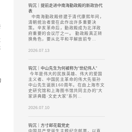
钩沉｜提前走进中南海勤政殿的新政协代
表
中南海勤政殿修建于清代康熙年间，
清朝统治者曾在此作出许多重要决
接
策。辛亥革命后，勤政殿成为北洋政
、
府重要的会议厅之一。 勤政殿真正转
换角色，要从北平和平解放前专…
革
建
2026.07.13
；
钩沉｜中山先生为何被称为“世纪伟人”
今年是伟大的民族英雄、伟大的爱国
主义者、中国民主革命的伟大先驱孙
的
中山先生诞辰160周年。在由上海市文
史研究馆和上海图书馆共同主办的“大
家讲典籍·文史大家”系列…
2026.07.10
钩沉｜方寸邮花载党史
；
中国共产党诞生主题纪念邮票，以直