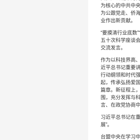
为核心的中共中央
为公跟党走、侨
业作出新贡献。
“要摸清行业底数
五十次科学座谈会
交流发言。
作为以科技界高
近平总书记重要
行动纲领和时代
起，传承弘扬爱
篇章。新征程上
围，充分发挥与
言、在政党协商
习近平总书记在重
展”。
台盟中央在学习