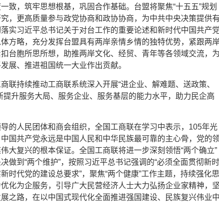
一致，筑牢思想根基，巩固合作基础。台盟将聚焦“十五五”规划
研究，更高质量参与政党协商和政协协商，为中共中央决策提供
彻落实习近平总书记关于对台工作的重要论述和新时代中国共产
总体方略，充分发挥台盟具有两岸亲情乡情的独特优势，紧跟两
紧扣台胞所思所想，助推两岸文化、经贸、青年等各领域交流，
平发展、推进祖国统一大业作出贡献。
商联持续推动工商联系统深入开展“进企业、解难题、送政策、
断提升服务大局、服务企业、服务基层的能力水平，助力民企高
导的人民团体和商会组织，全国工商联在学习中表示，105年光
，中国共产党永远是中国人民和中华民族最可靠的主心骨，党的
伟大复兴的根本保证。全国工商联将进一步深刻领悟“两个确立”
决做到“两个维护”，按照习近平总书记强调的“必须全面贯彻新
新时代党的建设总要求”，聚焦“两个健康”工作主题，持续强化
力优化为企服务，引导广大民营经济人士大力弘扬企业家精神，
发展之路，在以中国式现代化全面推进强国建设、民族复兴伟业