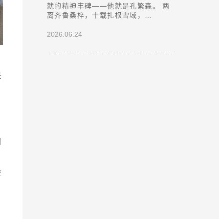
就的精神丰碑——他就是孔繁森。 两
离齐鲁桑梓，十载扎根雪域，…
2026.06.24
提
同
委