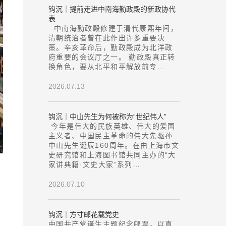
钩沉｜提前走进中南海勤政殿的新政协代
表
中南海勤政殿修建于清代康熙年间，
清朝统治者曾在此作出许多重要决
策。辛亥革命后，勤政殿成为北洋政
府重要的会议厅之一。 勤政殿真正转
换角色，要从北平和平解放前专…
2026.07.13
钩沉｜中山先生为何被称为“世纪伟人”
今年是伟大的民族英雄、伟大的爱国
主义者、中国民主革命的伟大先驱孙
中山先生诞辰160周年。在由上海市文
史研究馆和上海图书馆共同主办的“大
家讲典籍·文史大家”系列…
2026.07.10
钩沉｜方寸邮花载党史
中国共产党诞生主题纪念邮票，以直