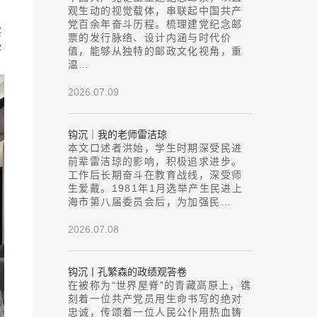
观生动的视觉载体，串联起中国共产
党百余年奋斗历程。梳理建党纪念邮
实
票的发行脉络、设计内涵与时代价
学
值，能够从独特的邮政文化视角，重
温…
2026.07.09
钩沉｜我的老师雷洁琼
本文口述者洪始，学生时期深受民进
前辈雷洁琼的影响，积极追求进步。
工作后长期奋斗在教育战线，深受师
生爱戴。1981年1月选举产生民进上
海市第八届委员会后，为加强民…
2026.07.08
钩沉丨孔繁森的政绩观答卷
在被称为“世界屋脊”的青藏高原上，镌
刻着一位共产党员用生命书写的绝对
忠诚，传颂着一位人民公仆用热血铸