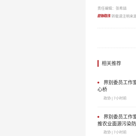
责任编辑：张希喆
转载请注明来
相关推荐
界别委员工作
心桥
政协
| 7小时前
界别委员工作室
推农业面源污染
政协
| 7小时前