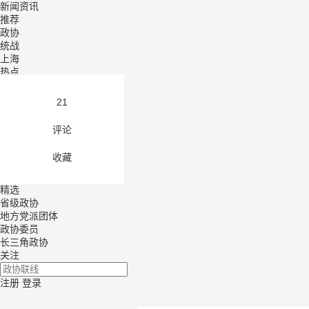
新闻资讯
推荐
政协
统战
上海
热点
钩沉
视界
21
长三角
观点
评论
人物
文化
收藏
知识
政协号
精选
省级政协
地方党派团体
政协委员
长三角政协
关注
注册
登录