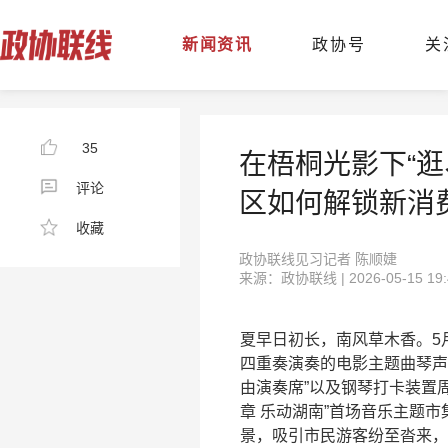
新闻资讯
政协号
关
35
在梧桐光影下“
评论
区如何解锁新消
收藏
政协联线见习记者 陈顺婕
来源：政协联线 | 2026-05-15 19:
夏早日初长，南风草木香。5
四重奏演奏的电影主题曲琴声
由演奏席”以及钢琴打卡装置
章 乐动湖南”首场音乐主题市
景，吸引市民游客纷至沓来，