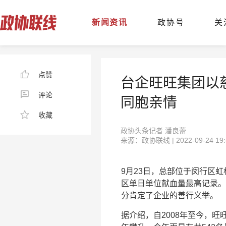
新闻资讯
政协号
关
点赞
台企旺旺集团以
评论
同胞亲情
收藏
政协头条记者 潘良蕾
来源：政协联线 | 2022-09-24 19:
9月23日，总部位于闵行区
区单日单位献血量最高记录。
分肯定了企业的善行义举。
据介绍，自2008年至今，